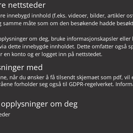
re nettsteder
e innebygd innhold (f.eks. videoer, bilder, artikler o
tig samme måte som om den besøkende hadde besøkt
pplysninger om deg, bruke informasjonskapsler eller 
 via dette innebygde innholdet. Dette omfatter også s
en konto og er logget inn på nettstedet.
ysninger med
rene, når du ønsker å få tilsendt skjemaet som pdf, vi
yråene forholder seg også til GDPR-regelverket. Informa
r opplysninger om deg
eder