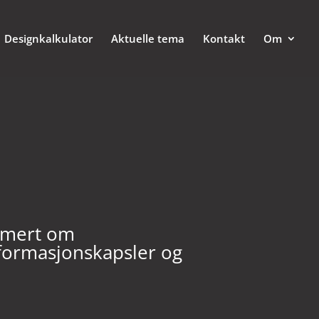
Designkalkulator
Aktuelle tema
Kontakt
Om
ormert om
nformasjonskapsler og