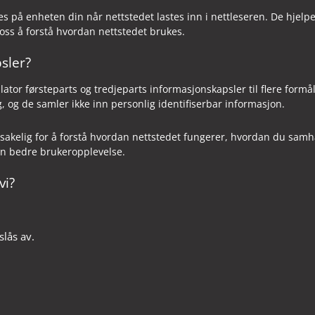
s på enheten din når nettstedet lastes inn i nettleseren. De hjelpe
 oss å forstå hvordan nettstedet brukes.
sler?
ator førsteparts og tredjeparts informasjonskapsler til flere formål
g, og de samler ikke inn personlig identifiserbar informasjon.
akelig for å forstå hvordan nettstedet fungerer, hvordan du samha
en bedre brukeropplevelse.
vi?
slås av.