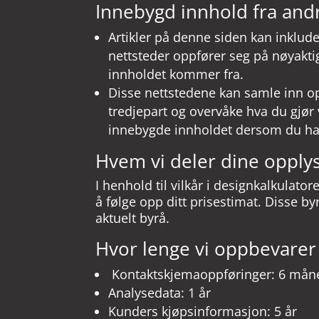
Innebygd innhold fra and
Artikler på denne siden kan inkluder
nettsteder oppfører seg på nøyak
innholdet kommer fra.
Disse nettstedene kan samle inn o
tredjepart og overvåke hva du gjør
innebygde innholdet dersom du har 
Hvem vi deler dine oppl
I henhold til vilkår i designkalkulato
å følge opp ditt prisestimat. Disse b
aktuelt byrå.
Hvor lenge vi oppbevare
Kontaktskjemaoppføringer: 6 mån
Analysedata: 1 år
Kunders kjøpsinformasjon: 5 år