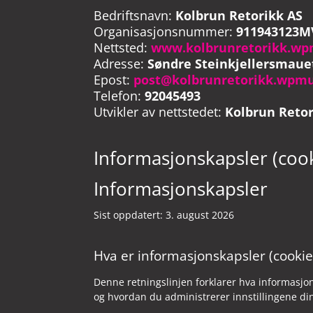
Bedriftsnavn:
Kolbrun Retorikk AS
Organisasjonsnummer:
911943123M
Nettsted:
www.kolbrunretorikk.wp
Adresse:
Søndre Steinkjellersmauet
Epost:
post@kolbrunretorikk.wpmu
Telefon:
92045493
Utvikler av nettstedet:
Kolbrun Retor
Informasjonskapsler (coo
Informasjonskapsler
Sist oppdatert: 3. august 2026
Hva er informasjonskapsler (cookie
Denne retningslinjen forklarer hva informasjon
og hvordan du administrerer innstillingene di