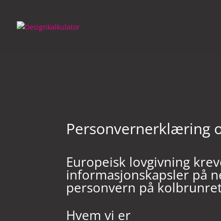
Skip
to
content
Personvernerklæring o
Europeisk lovgivning krev
informasjonskapsler på ne
personvern på kolbrunre
Hvem vi er