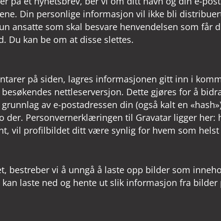
 på et nyhetsbrev, ber vi om ditt navn og din e-post
ene. Din personlige informasjon vil ikke bli distribuer
un ansatte som skal besvare henvendelsen som får di
id. Du kan be om at disse slettes.
er på siden, lagres informasjonen gitt inn i komment
besøkendes nettleserversjon. Dette gjøres for å bidr
grunnlag av e-postadressen din (også kalt en «hash») 
 der. Personvernerklæringen til Gravatar ligger her: h
t, vil profilbildet ditt være synlig for hvem som hel
edet, bestreber vi å unngå å laste opp bilder som inne
 kan laste ned og hente ut slik informasjon fra bilder