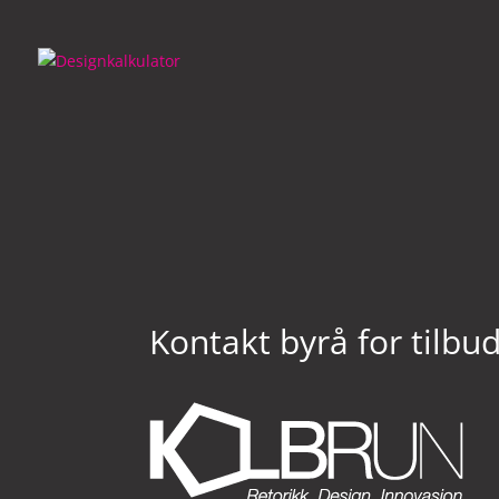
Skip
to
content
Kontakt byrå for tilbu