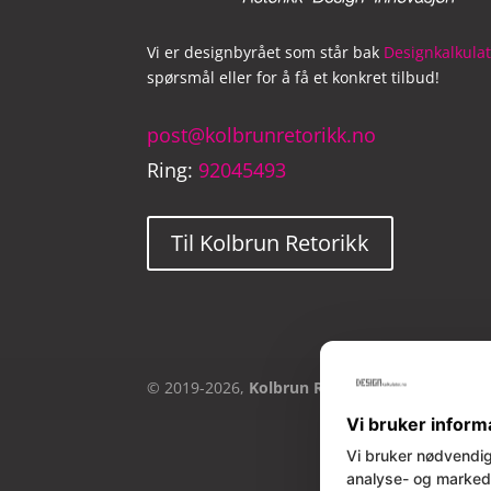
Vi er designbyrået som står bak
Designkalkula
spørsmål eller for å få et konkret tilbud!
post@kolbrunretorikk.no
Ring:
92045493
Til Kolbrun Retorikk
© 2019-2026,
Kolbrun Retorikk AS
| Orgnr. 9
Vi bruker inform
Vi bruker nødvendig
analyse- og markeds