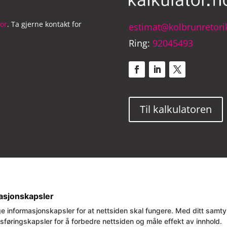
tor
. Ta gjerne kontakt for
estimat@kolbrunretori
Ring:
92045493
Facebook
LinkedIn
Twitter
Til kalkulatoren
11943123 |
Personvernerklæring
|
Sitemap
|
Versjon 1.7
asjonskapsler
e informasjonskapsler for at nettsiden skal fungere. Med ditt samt
føringskapsler for å forbedre nettsiden og måle effekt av innhold.