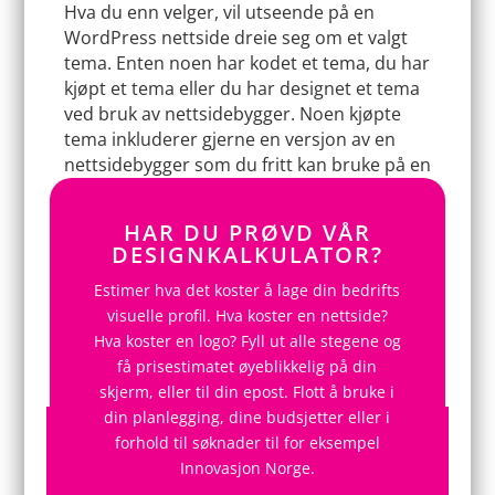
Hva du enn velger, vil utseende på en
WordPress nettside dreie seg om et valgt
tema. Enten noen har kodet et tema, du har
kjøpt et tema eller du har designet et tema
ved bruk av nettsidebygger. Noen kjøpte
tema inkluderer gjerne en versjon av en
nettsidebygger som du fritt kan bruke på en
installasjon av WordPress, altså din nettside.
HAR DU PRØVD VÅR
Ofte faller valget i forhold til hva behov man
DESIGNKALKULATOR?
har, men ikke minst hvilket budsjett man har
til rådighet. Snakk gjerne med flere byråer og
Estimer hva det koster å lage din bedrifts
les deg opp litt i forkant. Ofte kan det bli
visuelle profil. Hva koster en nettside?
billigst i lengden å bruke litt ekstra når du
Hva koster en logo? Fyll ut alle stegene og
først skal lage din nye nettside
få prisestimatet øyeblikkelig på din
skjerm, eller til din epost. Flott å bruke i
din planlegging, dine budsjetter eller i
forhold til søknader til for eksempel
Innovasjon Norge.