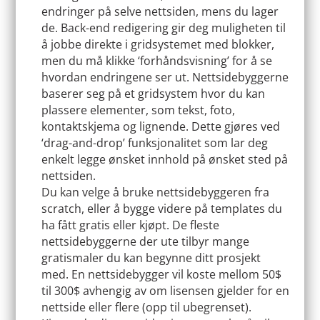
endringer på selve nettsiden, mens du lager
de. Back-end redigering gir deg muligheten til
å jobbe direkte i gridsystemet med blokker,
men du må klikke ‘forhåndsvisning’ for å se
hvordan endringene ser ut. Nettsidebyggerne
baserer seg på et gridsystem hvor du kan
plassere elementer, som tekst, foto,
kontaktskjema og lignende. Dette gjøres ved
‘drag-and-drop’ funksjonalitet som lar deg
enkelt legge ønsket innhold på ønsket sted på
nettsiden.
Du kan velge å bruke nettsidebyggeren fra
scratch, eller å bygge videre på templates du
ha fått gratis eller kjøpt. De fleste
nettsidebyggerne der ute tilbyr mange
gratismaler du kan begynne ditt prosjekt
med. En nettsidebygger vil koste mellom 50$
til 300$ avhengig av om lisensen gjelder for en
nettside eller flere (opp til ubegrenset).