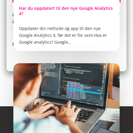
Har du oppdatert til den nye Google Analytics
4?
Les mer om de forskjellige elementene man bør
jul 13, 2022
ha på en nettside her:
10 ting man må ha på en nettside
Oppdater din nettside og app til den nye
Google Analytics 4, før det er for sent.Hva er
Google analytics? Google...
Del gjerne denne artikkelen