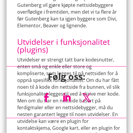
Gutenberg vil gjøre kjøpte nettsidebyggere
overflødige i fremtiden, men det vi ta flere år
før Gutenberg kan ta igjen byggere som Divi,
Elementor, Beaver og lignende.
Utvidelser i funksjonalitet
(plugins)
Utvidelser er strengt tatt bare kodesnutter,
enten små og enkle eller store og
kompliserte, som legges til på nettsiden for å
Følg oss:
oppnå spesifikk funksjonalitet. Om du har fått
noen til å kode din nettside fra bunnen, vil slik
funksjonalitet legges til ved å skrive mer kode.
Men om du har en nettside basert på
ferdigmaler eller en nettsidebygger, må du
Facebook
LinkedIn
Twitter
nesten garantert legge til noen utvidelser. En
utvidelse kan være en plugin for
kontaktskjema, Google kart, eller en plugin for